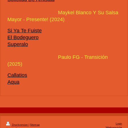
Maykel Blanco Y Su Salsa
Mayor - Presente! (2024)
Si Ya Te Fuiste
El Bodeguero
Superalo
Paulo FG - Transición
(2025)
Callatios
Aqua
Login
Druckversion
|
Sitemap
Webansicht