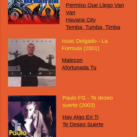
Permiso Que Llego Van
Van
Havana City
Temba, Tumba, Timba
Issac Delgado - La
Formula (2001)
Malecon
Afortunada Tu
Paulo FG - Te deseo
suerte (2003)
Hay Algo En Ti
Te Deseo Suerte