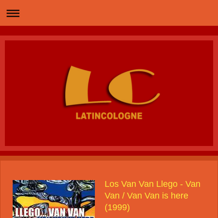
Los Van Van Llego - Van
Van / Van Van is here
(1999)